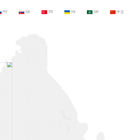
РУ
SK
TR
УК
AR
中文