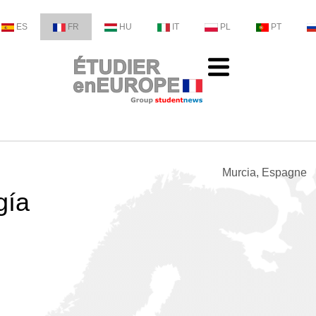
ES
FR
HU
IT
PL
PT
Murcia, Espagne
gía