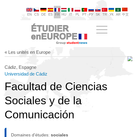
EN
CS
DE
ES
FR
HU
IT
PL
PT
РУ
SK
TR
УК
AR
中文
« Les unités en Europe
Cádiz, Espagne
Universidad de Cádiz
Facultad de Ciencias
Sociales y de la
Comunicación
Domaines d'études:
sociales