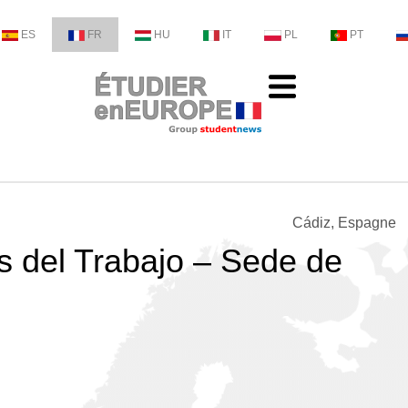
ES
FR
HU
IT
PL
PT
Cádiz, Espagne
s del Trabajo – Sede de