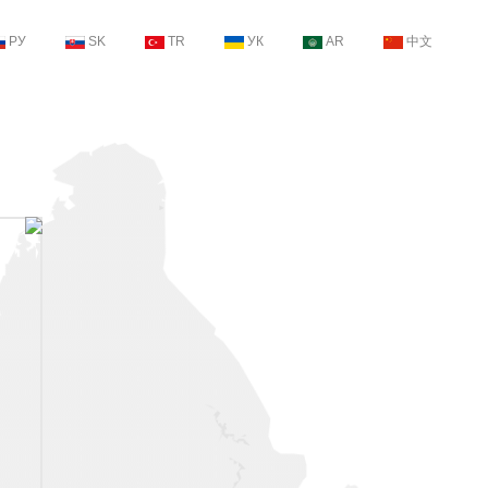
РУ
SK
TR
УК
AR
中文