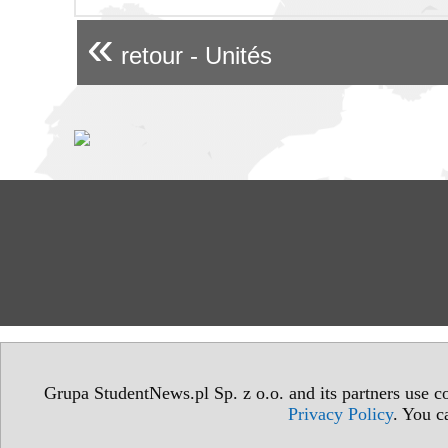
«
retour - Unités
Grupa StudentNews.pl Sp. z o.o. and its partners use co
Privacy Policy
. You c