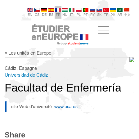
EN
CS
DE
ES
FR
HU
IT
PL
PT
РУ
SK
TR
УК
AR
中文
« Les unités en Europe
Cádiz, Espagne
Universidad de Cádiz
Facultad de Enfermería
site Web d'université:
www.uca.es
Share