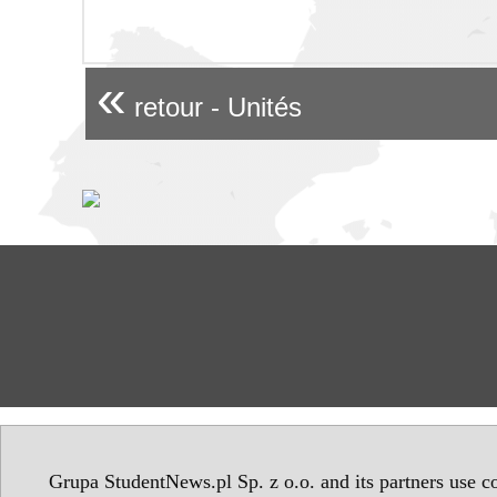
«
retour - Unités
Grupa StudentNews.pl Sp. z o.o. and its partners use co