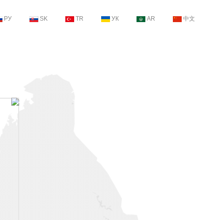
РУ
SK
TR
УК
AR
中文