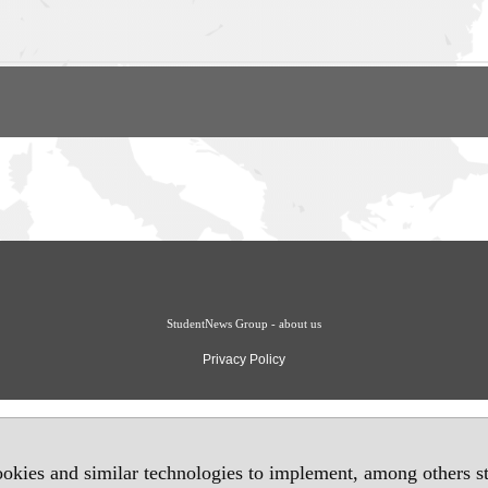
StudentNews Group - about us
Privacy Policy
okies and similar technologies to implement, among others sta