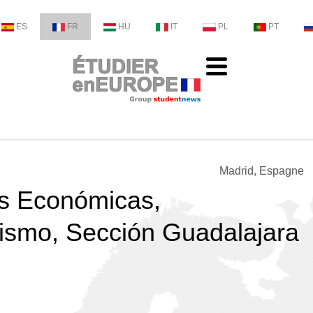
ES
FR
HU
IT
PL
PT
Madrid, Espagne
as Económicas,
rismo, Sección Guadalajara