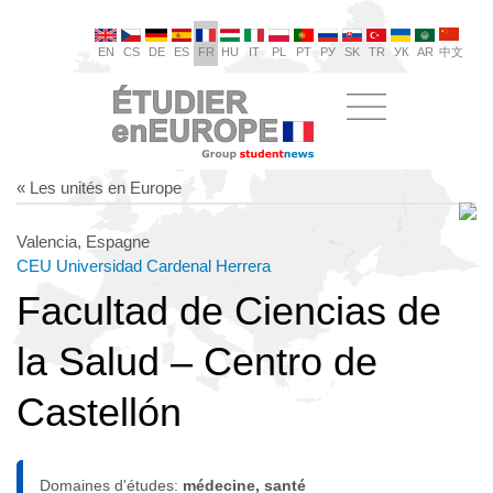
EN
CS
DE
ES
FR
HU
IT
PL
PT
РУ
SK
TR
УК
AR
中文
« Les unités en Europe
Valencia, Espagne
CEU Universidad Cardenal Herrera
Facultad de Ciencias de
la Salud – Centro de
Castellón
Domaines d'études:
médecine, santé