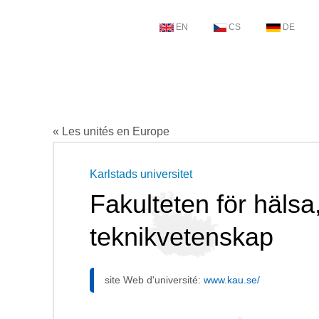
EN
CS
DE
« Les unités en Europe
Karlstads universitet
Fakulteten för hälsa
teknikvetenskap
site Web d'université:
www.kau.se/