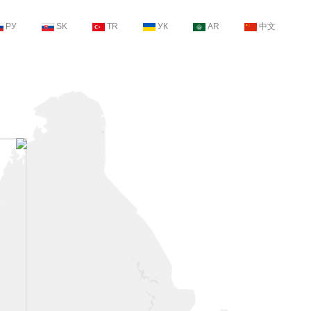
РУ
SK
TR
УК
AR
中文