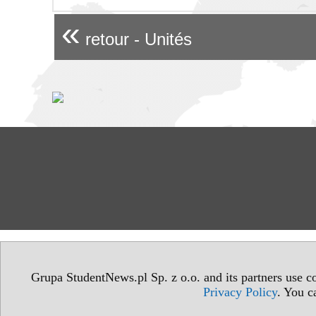
«
retour - Unités
Grupa StudentNews.pl Sp. z o.o. and its partners use co
Privacy Policy
. You c