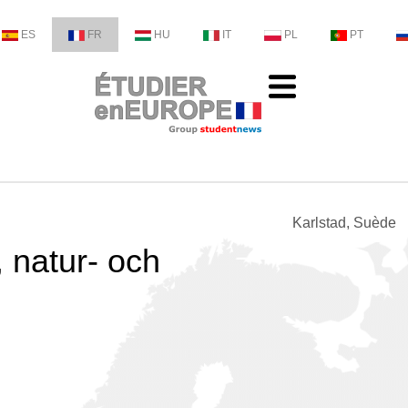
ES
FR
HU
IT
PL
PT
Karlstad, Suède
, natur- och