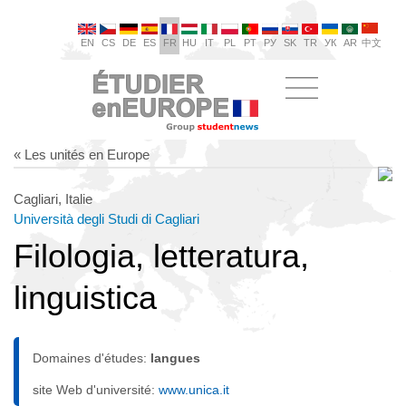
EN
CS
DE
ES
FR
HU
IT
PL
PT
РУ
SK
TR
УК
AR
中文
« Les unités en Europe
Cagliari, Italie
Università degli Studi di Cagliari
Filologia, letteratura,
linguistica
Domaines d'études:
langues
site Web d'université:
www.unica.it