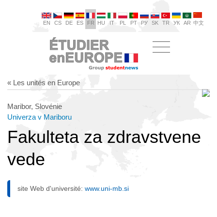
EN
CS
DE
ES
FR
HU
IT
PL
PT
РУ
SK
TR
УК
AR
中文
« Les unités en Europe
Maribor, Slovénie
Univerza v Mariboru
Fakulteta za zdravstvene
vede
site Web d'université:
www.uni-mb.si