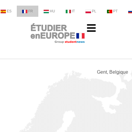
ES
FR
HU
IT
PL
PT
Gent, Belgique