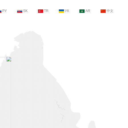
РУ
SK
TR
УК
AR
中文