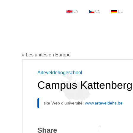
EN
CS
DE
« Les unités en Europe
Arteveldehogeschool
Campus Kattenberg
site Web d'université:
www.arteveldehs.be
Share