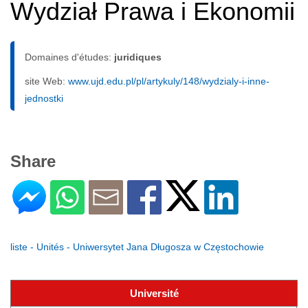
Wydział Prawa i Ekonomii
Domaines d'études:
juridiques
site Web:
www.ujd.edu.pl/pl/artykuly/148/wydzialy-i-inne-
jednostki
Share
liste - Unités - Uniwersytet Jana Długosza w Częstochowie
Université