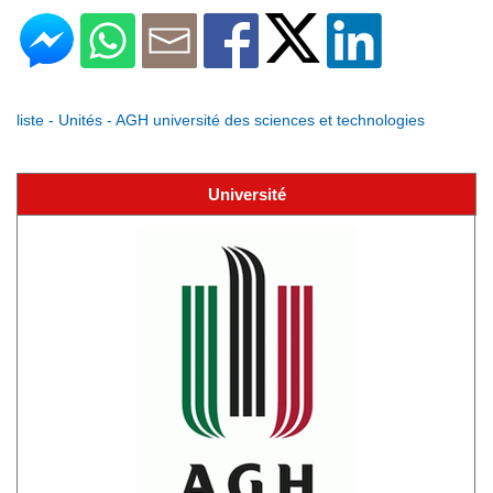
liste - Unités - AGH université des sciences et technologies
Université