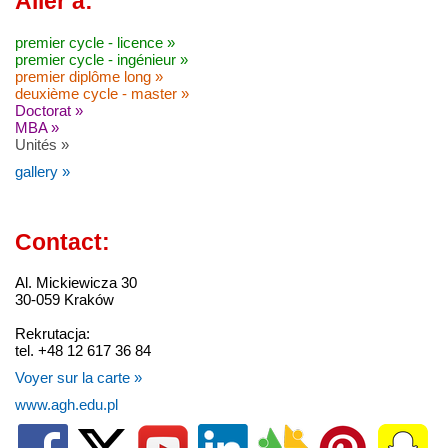
Aller à:
premier cycle - licence »
premier cycle - ingénieur »
premier diplôme long »
deuxième cycle - master »
Doctorat »
MBA »
Unités »
gallery »
Contact:
Al. Mickiewicza 30
30-059 Kraków
Rekrutacja:
tel. +48 12 617 36 84
Voyer sur la carte »
www.agh.edu.pl