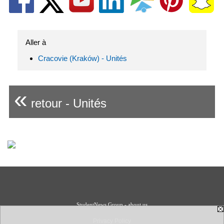
Aller à
Cracovie (Kraków) - Unités
«
retour - Unités
StudentNews Group - about us
Privacy Policy