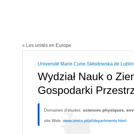
« Les unités en Europe
Université Marie Curie-Skłodowska de Lublin
Wydział Nauk o Ziem
Gospodarki Przestr
Domaines d'études:
sciences physiques, en
site Web:
www.umcs.pl/pl/departments.html