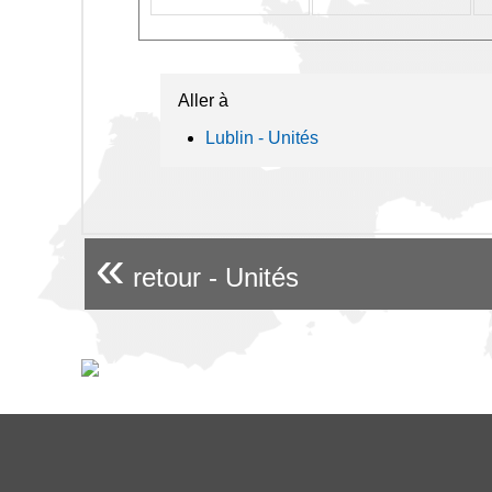
Aller à
Lublin - Unités
«
retour - Unités