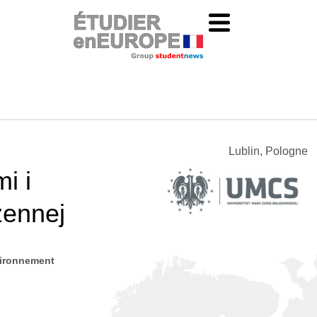
Lublin, Pologne
i i
zennej
vironnement