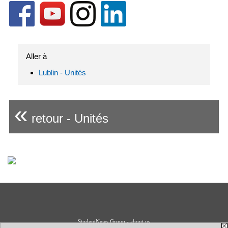
Aller à
Lublin - Unités
«
retour - Unités
StudentNews Group - about us